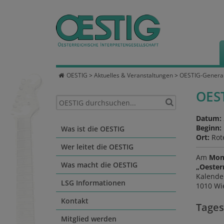
OESTIG
>
Aktuelles & Veranstaltungen
>
OESTIG-Genera
OES
Datum:
Beginn:
Was ist die OESTIG
Ort:
Rot
Wer leitet die OESTIG
Am
Mont
Was macht die OESTIG
„Oesterr
Kalende
LSG Informationen
1010 Wie
Kontakt
Tages
Mitglied werden