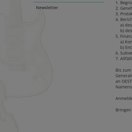
1. Begr
Newsletter
2. Gene
3. Proto
4. Beric
a) des 
b) des 
5. Finan
a) Kont
b) Entl
6. Subve
7. Allfäl
Bis zum 
General
an OESTI
Namens, 
Anmeldes
Bringen 