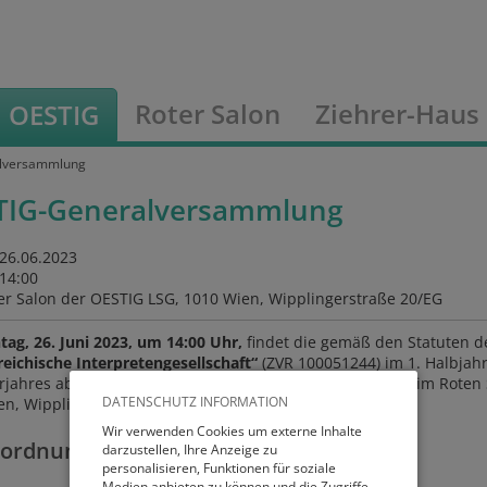
Roter Salon
Ziehrer-Haus
OESTIG
lversammlung
TIG-Generalversammlung
26.06.2023
14:00
er Salon der OESTIG LSG, 1010 Wien, Wipplingerstraße 20/EG
ag, 26. Juni 2023, um 14:00 Uhr,
findet die gemäß den Statuten d
eichische Interpretengesellschaft“
(ZVR 100051244) im 1. Halbjahr
rjahres abzuhaltende
ordentliche Generalversammlung
im Roten 
DATENSCHUTZ INFORMATION
n, Wipplingerstraße 20/EG, statt.
Wir verwenden Cookies um externe Inhalte
ordnung:
darzustellen, Ihre Anzeige zu
personalisieren, Funktionen für soziale
Medien anbieten zu können und die Zugriffe