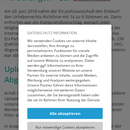
Am 20. Juni 2018 nahm der EU-Justizausschuß den Entwurf
den Urheberrechts-Richtlinie mit 14 zu 9 Stimmen an. Darin
enthalten war ein Kompromißvorschlag, wonach jeder
Mitgliedsstaat ein unverzichtbares Recht auf Abgeltung der
Internet-Leistungsschutzrechte einführen könne. Doch das
DATENSCHUTZ INFORMATION
EU-Parlament lehnte diesen Vorschlag am 5. Juli 2018 ab: 278
Wir verwenden Cookies um externe Inhalte
[EVP/ÖVP] waren dafür, 318 [S&D/SPÖ, Grüne] dagegen. FPÖ-
darzustellen, Ihre Anzeige zu
Abgeordnete enthielten sich der Stimme, die Neos-Vertreterin
personalisieren, Funktionen für soziale
war abwesend.
Medien anbieten zu können und die Zugriffe
auf unsere Website zu analysieren. Dabei
werden ggf. Informationen zu Ihrer
Upload-Filter schlägt faire
Verwendung unserer Website an unsere
Partner für externe Inhalte, soziale Medien,
Abgeltung
Werbung und Analysen weitergegeben.
Unsere Partner führen diese Informationen
möglicherweise mit weiteren Daten
Anlaß der Ablehnung war der im Gesamtvorschlag enthaltene
zusammen, die Sie bereitgestellt haben oder
Upload-Filter, eine technische Einrichtung, die das
die sie im Rahmen Ihrer Nutzung der Dienste
unberechtigte Hinaufladen von urheberrechtlich geschützten
gesammelt haben.
Werken unterbinden soll. Abgeordnete bezeichneten diesen
Alle akzeptieren
Filter als Zensur. Es gehe um die Freiheit im Internet.
Sie können entweder allen externen Services
und damit Verbundenen Cookies zustimmen,
oder lediglich jenen die für die korrekte
In knapp drei Wochen, am 12. September, steht das von der
Nur notwendige Cookies akzeptieren
Funktionsweise der Website zwingend